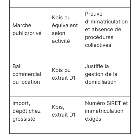
Preuve
Kbis ou
d’immatriculation
Marché
équivalent
et absence de
public/privé
selon
procédures
activité
collectives
Bail
Justifie la
Kbis ou
commercial
gestion de la
extrait D1
ou location
domiciliation
Import,
Numéro SIRET et
Kbis,
dépôt chez
immatriculation
extrait D1
grossiste
exigés